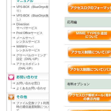
VPS-BOX（BlueOnyx有
り）
VPS-BOX（BlueOnyx無
し）
応用編
Diversion
サーバサービス
Post Officeサービス
メールサーバ
レンタルサービス
WWWサーバ
レンタルサービス
グローバルローミング
設定（DIAL-UP）
アクセスポイント
（DIAL-UP）
お問い合わせ窓口
有料オプション
よくあるお問い合わせ
ファイル交換ソフト利用
時の通信速度制限につい
て