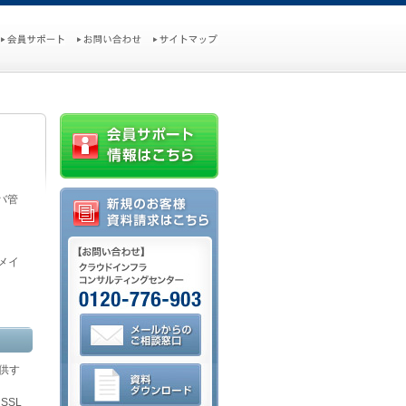
バ管
メイ
提供す
SSL