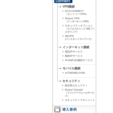
VPN接続
ECO-CONNECT
（エントリーVPN）
M-plus! VPN
（インターネットVPN）
セキュリティオプション
（ウイルスチェック URLフィ
ルタリング）
MyVPN
(インスタントテレワーク)
インターネット接続
固定IPサービス
動的IPサービス
IPv6(IPoE)接続サービス
モバイル接続
IoT/M2M向けSIM
セキュリティ
統合型セキュリティ
M-plus! Firewall
（ファイアーウォールサービ
ス）
セキュリティマネジメント