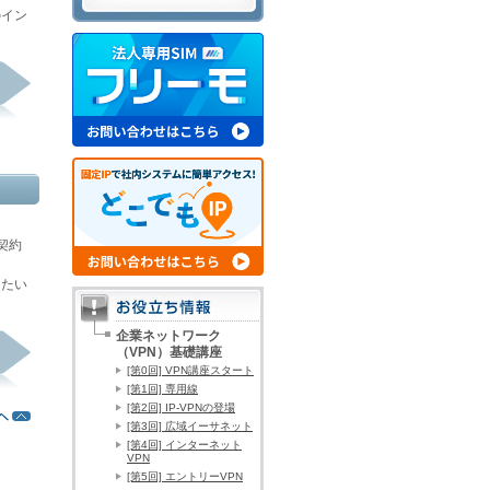
のイン
契約
したい
企業ネットワーク
（VPN）基礎講座
[第0回] VPN講座スタート
[第1回] 専用線
[第2回] IP-VPNの登場
[第3回] 広域イーサネット
[第4回] インターネット
VPN
[第5回] エントリーVPN