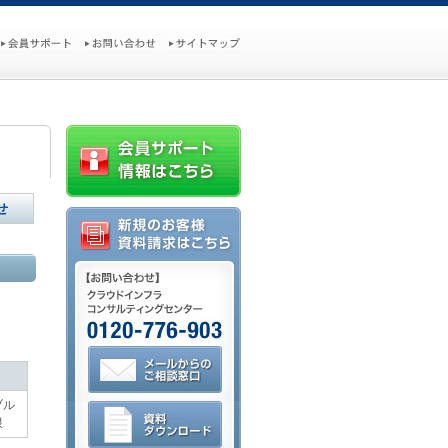
せ
ブル
限