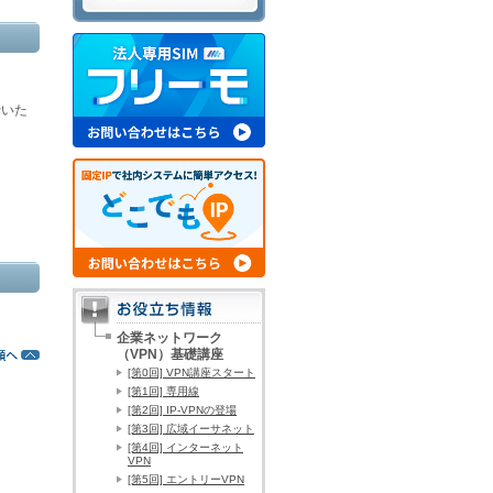
行いた
企業ネットワーク
（VPN）基礎講座
[第0回] VPN講座スタート
[第1回] 専用線
[第2回] IP-VPNの登場
[第3回] 広域イーサネット
[第4回] インターネット
VPN
[第5回] エントリーVPN