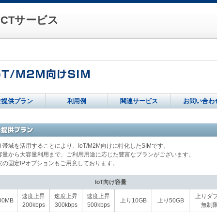
CTサービス
ご提供プラン
利用例
関連サービス
お問い合わ
り帯域を活用することにより、IoT/M2M向けに特化したSIMです。
容量から大容量利用まで、ご利用用途に応じた豊富なプランがございます。
安の固定IPオプションもご用意しております。
IoT向け容量
速度上昇
速度上昇
速度上昇
上りダ
00MB
上り10GB
上り50GB
200kbps
300kbps
500kbps
無制