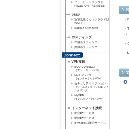
フリービットクラウド
Private ON-PREMISES
SaaS
・
攻撃遮断くん（クラウド型
WAF）
Backup Orchestra
・
い
ホスティング
専用ホスティング
・
共用ホスティング
・
VPN接続
ECO-CONNECT
（エントリーVPN）
M-plus! VPN
（インターネットVPN）
セキュリティオプション
（ウイルスチェック URLフィ
ルタリング）
MyVPN
(インスタントテレワーク)
インターネット接続
固定IPサービス
動的IPサービス
IPv6(IPoE)接続サービス