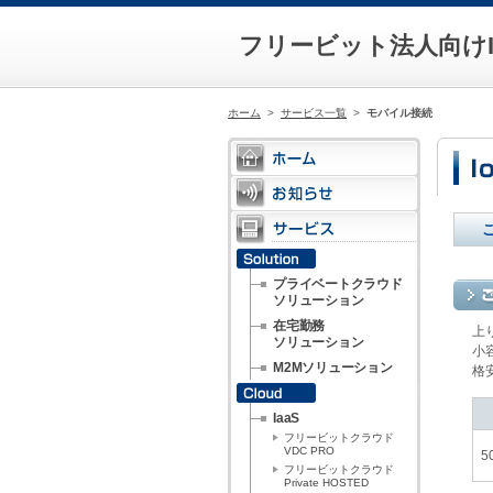
フリービット法人向けI
ホーム
>
サービス一覧
>
モバイル接続
プライベートクラウド
ソリューション
在宅勤務
上
ソリューション
小
M2Mソリューション
格
IaaS
フリービットクラウド
VDC PRO
5
フリービットクラウド
Private HOSTED