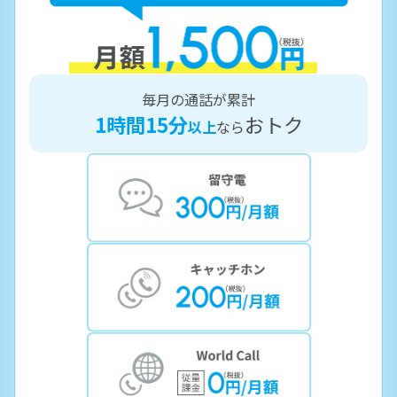
毎月の通話が累計
1時間15分
おトク
以上
なら