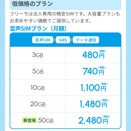
低価格のプラン
フリーモは法人専用の格安SIMです。大容量プランも
お求めやすい価格でご提供しています。
音声SIMプラン（月額）
音声SIM
SMS
データ通信
480
（税抜）
3
円
GB
740
（税抜）
5
円
GB
1,100
（税抜）
10
円
GB
1,480
（税抜）
20
円
GB
2,480
（税抜）
50
円
新登場
GB