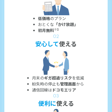
低価格
のプラン
おとくな
「かけ放題」
※1
初月無料
02
安心して
使える
月末の
ギガ超過リスク
を低減
紛失時の停止も
管理画面
から
通信回線は
ドコモエリア
03
便利に
使える