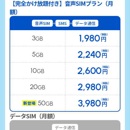
【完全かけ放題付き】音声SIMプラン（月
額）
音声SIM
SMS
データ通信
1,980
（税抜）
3
円
GB
2,240
（税抜）
5
円
GB
2,600
（税抜）
10
円
GB
2,980
（税抜）
20
円
GB
3,980
（税抜）
50
円
新登場
GB
データSIM（月額）
データ通信