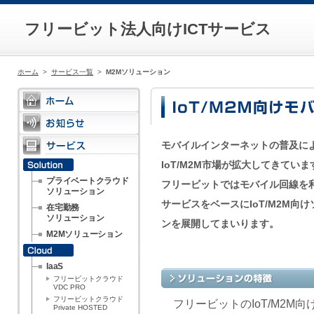
フリービット法人向けICTサービス
ホーム
>
サービス一覧
>
M2Mソリューション
モバイルインターネットの普及に
IoT/M2M市場が拡大してきていま
プライベートクラウド
フリービットではモバイル回線を利
ソリューション
サービスをベースにIoT/M2M向
在宅勤務
ソリューション
ンを展開してまいります。
M2Mソリューション
IaaS
フリービットクラウド
VDC PRO
フリービットクラウド
フリービットのIoT/M2
Private HOSTED