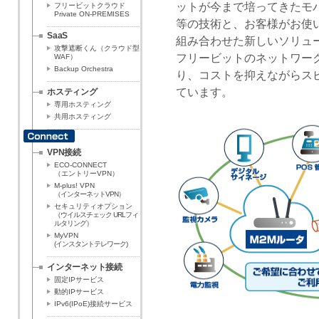
ットが今まで培ってきたモ
フリービットクラウド
Private ON-PREMISES
等の技術と、お客様がお使
SaaS
組み合わせた新しいソリュ
攻撃遮断くん（クラウド型
フリービットのネットワー
WAF）
Backup Orchestra
り、コストを抑えながらス
ています。
ホスティング
専用ホスティング
共用ホスティング
VPN接続
ECO-CONNECT
（エントリーVPN）
M-plus! VPN
（インターネットVPN）
セキュリティオプション
（ウイルスチェック URLフィ
ルタリング）
MyVPN
(インスタントテレワーク)
インターネット接続
固定IPサービス
動的IPサービス
IPv6(IPoE)接続サービス