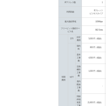
IPアドレス数
1
Bフレッツ
利用回線
ビジネスタイプ
最大接続帯域
100Mbps
フリービット接続サー
BIZ Extra
ビス名
設定
DTI
5,000 円（税抜）
費用
契約
800 円（税抜）
料
基本
工事
4,500 円（税抜）
費
交換
機等
1,000 円（税抜）
工事
費
初期
NTT
費用
屋内
配線
-
工事
費
回線
終端
装置
21,600 円（税抜）
工事