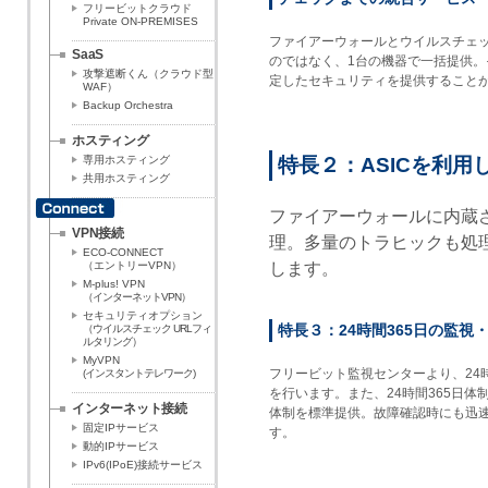
フリービットクラウド
Private ON-PREMISES
ファイアーウォールとウイルスチェ
SaaS
のではなく、1台の機器で一括提供。
攻撃遮断くん（クラウド型
定したセキュリティを提供すること
WAF）
Backup Orchestra
ホスティング
専用ホスティング
特長２：ASICを利
共用ホスティング
ファイアーウォールに内蔵さ
VPN接続
理。多量のトラヒックも処
ECO-CONNECT
します。
（エントリーVPN）
M-plus! VPN
（インターネットVPN）
セキュリティオプション
特長３：24時間365日の監視
（ウイルスチェック URLフィ
ルタリング）
MyVPN
フリービット監視センターより、24時
(インスタントテレワーク)
を行います。また、24時間365日体
インターネット接続
体制を標準提供。故障確認時にも迅
固定IPサービス
す。
動的IPサービス
IPv6(IPoE)接続サービス