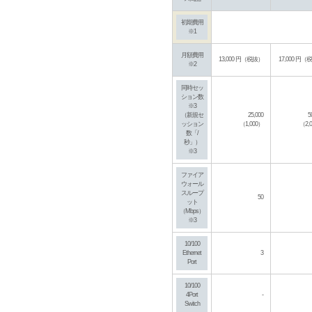
初期費用
※1
月額費用
13,000 円（税抜）
17,000 円（
※2
同時セッ
ション数
※3
（新規セ
25,000
5
ッション
（1,000）
（2,
数「/
秒」）
※3
ファイア
ウォール
スループ
50
ット
（Mbps）
※3
10/100
Ethernet
3
Port
10/100
4Port
-
Switch