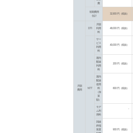
費
初期費用
32,900 円（税抜）
合計
月額
DTI
利用
48,000 円（税抜）
料
サー
ビス
40,000 円（税抜）
利用
料
屋内
配線
200 円（税抜）
利用
料
屋内
配線
使用
月額
NTT
料
800 円（税抜）
費用
（加
算
額）
モデ
-
ム利
用料
回線
終端
装置
900 円（税抜）