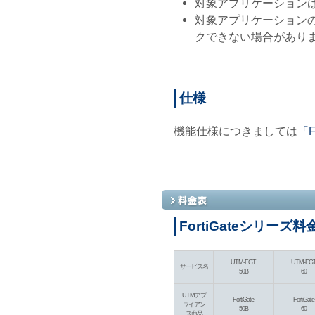
対象アプリケーション
対象アプリケーション
クできない場合があり
仕様
機能仕様につきましては
「
FortiGateシリーズ料
UTM-FGT
UTM-FG
サービス名
50B
60
UTMアプ
FortiGate
FortiGate
ライアン
50B
60
ス商品