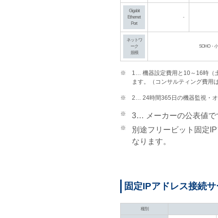
Gigabit
Ethernet
-
Port
ネットワ
ーク
SOHO・
規模
※
1… 機器設定費用と10～16
ます。（コンサルティング費用
※
2… 24時間365日の機器監視
※
3… メーカーの公表値で
※
別途フリービット固定I
なります。
固定IPアドレス接続
種別