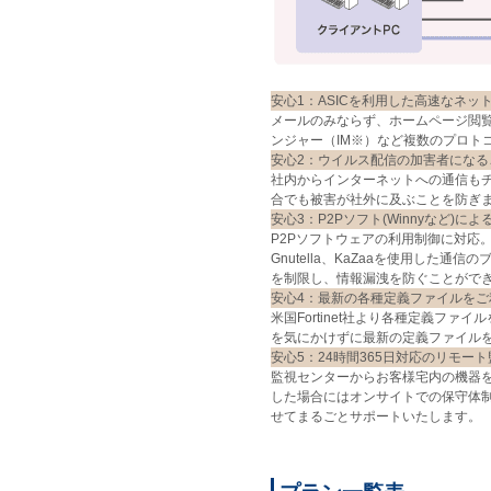
安心1：ASICを利用した高速なネッ
メールのみならず、ホームページ閲覧（
ンジャー（IM※）など複数のプロト
安心2：ウイルス配信の加害者になる
社内からインターネットへの通信も
合でも被害が社外に及ぶことを防ぎ
安心3：P2Pソフト(Winnyなど)
P2Pソフトウェアの利用制御に対応。日本製W
Gnutella、KaZaaを使用した通
を制限し、情報漏洩を防ぐことがで
安心4：最新の各種定義ファイルをご
米国Fortinet社より各種定義フ
を気にかけずに最新の定義ファイル
安心5：24時間365日対応のリモー
監視センターからお客様宅内の機器を
した場合にはオンサイトでの保守体制
せてまるごとサポートいたします。