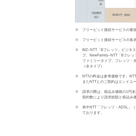
利用
料
月額費用
89,900 円（税抜）
合計
※
フリービット接続サービスの最
※
フリービット接続サービスの各名
※
BIZ--NTT「Bフレッツ」ビジネ
プ、NewFamily--NTT「
ファミリータイプ、フレッツ・光プレ
（全タイプ）
※
NTTの料金は参考価格です。NT
またNTTとのご契約はエンドユ
※
請求の際は、税込み価格の1円
契約数により請求総額と税込み
※
表中NTT「フレッツ・ADSL」（モ
ております。