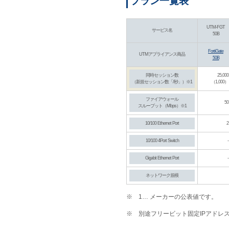
プラン一覧表
UTM-FGT
サービス名
50B
FortiGate
UTMアプライアンス商品
50B
同時セッション数
25,000
（新規セッション数「/秒」）※1
（1,000）
ファイアウォール
50
スループット（Mbps）※1
10/100 Ethernet Port
2
10/100 4Port Switch
-
Gigabit Ethernet Port
-
ネットワーク規模
※
1… メーカーの公表値です。
※
別途フリービット固定IPアドレ