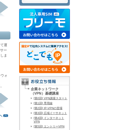
して運
ルサー
致しま
ーウォ
す。
企業ネットワーク
（VPN）基礎講座
[第0回] VPN講座スタート
[第1回] 専用線
[第2回] IP-VPNの登場
[第3回] 広域イーサネット
[第4回] インターネット
VPN
[第5回] エントリーVPN