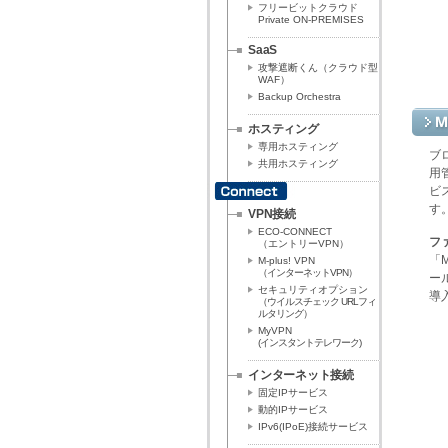
フリービットクラウド
Private ON-PREMISES
SaaS
攻撃遮断くん（クラウド型
WAF）
Backup Orchestra
ホスティング
専用ホスティング
ブ
共用ホスティング
用
ビ
す
VPN接続
ECO-CONNECT
フ
（エントリーVPN）
「M
M-plus! VPN
（インターネットVPN）
ー
セキュリティオプション
導
（ウイルスチェック URLフィ
ルタリング）
MyVPN
(インスタントテレワーク)
インターネット接続
固定IPサービス
動的IPサービス
IPv6(IPoE)接続サービス