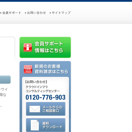
チウイ
能な
す。