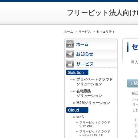
フリービット法人向けI
ホーム
>
サービス
>
セキュリティ
導
プライベートクラウド
ソリューション
在宅勤務
統
ソリューション
ル
M2Mソリューション
サ
ま
IaaS
フリービットクラウド
VDC PRO
フリービットクラウド
Private HOSTED