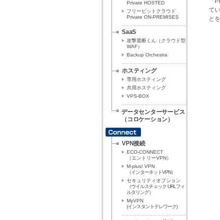
「P
Private HOSTED
て
フリービットクラウド
Private ON-PREMISES
と
SaaS
攻撃遮断くん（クラウド型
WAF）
Backup Orchestra
ホスティング
専用ホスティング
共用ホスティング
VPS-BOX
データセンターサービス
（コロケーション）
VPN接続
ECO-CONNECT
（エントリーVPN）
M-plus! VPN
（インターネットVPN）
セキュリティオプション
（ウイルスチェック URLフィ
ルタリング）
MyVPN
(インスタントテレワーク)