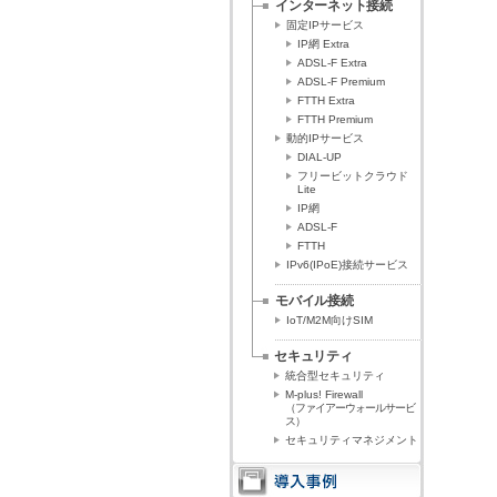
インターネット接続
固定IPサービス
IP網 Extra
ADSL-F Extra
ADSL-F Premium
FTTH Extra
FTTH Premium
動的IPサービス
DIAL-UP
フリービットクラウド
Lite
IP網
ADSL-F
FTTH
IPv6(IPoE)接続サービス
モバイル接続
IoT/M2M向けSIM
セキュリティ
統合型セキュリティ
M-plus! Firewall
（ファイアーウォールサービ
ス）
セキュリティマネジメント