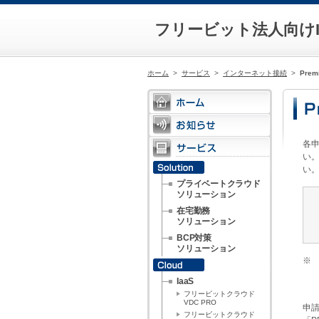
フリービット法人向けI
ホーム
>
サービス
>
インターネット接続
>
Pre
各
い。
い
プライベートクラウド
ソリューション
在宅勤務
ソリューション
BCP対策
ソリューション
※
IaaS
フリービットクラウド
VDC PRO
申請
フリービットクラウド