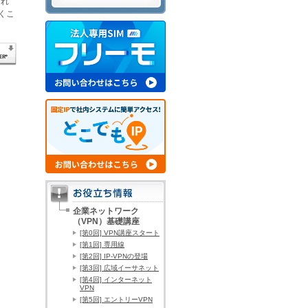
され
くこ
企業ネットワーク
（VPN）基礎講座
[第0回] VPN講座スタート
[第1回] 専用線
[第2回] IP-VPNの登場
[第3回] 広域イーサネット
[第4回] インターネット
VPN
[第5回] エントリーVPN