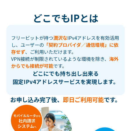
ど
こ
で
も
I
P
と
は
フリービットが持つ
潤沢な
IPv4アドレスを有効活用
し、
ユーザーの
「契約プロバイダ／通信環境」に依
存せず
、ご利用いただけます。
VPN接続が制限されているような環境を除き、
海外
からでも接続が可能
です。
どこにでも持ち出し出来る
固定IPv4アドレスサービスを実現します。
お申し込み完了後、
即日ご利用可能
です。