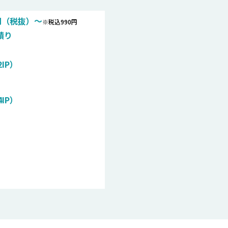
0円（税抜）〜
※税込990円
積り
2IP）
4IP）