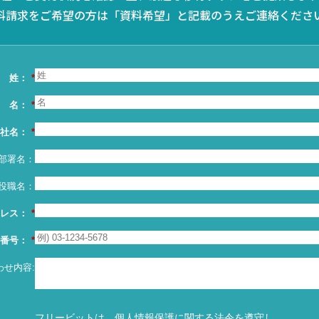
料請求をご希望の方は「資料希望」と記載のうえご連絡くださ
姓：
*
名：
*
社名：
*
部署名：
役職名：
ドレス：
*
番号：
*
わせ内容:
フリービットは、個人情報保護に関する法令を遵守し、