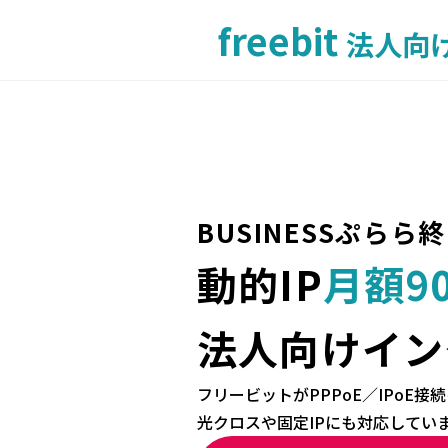
freebit
法人向
BUSINESSぷら
動的IP
月額9
法人向けイン
フリービットがPPPoE／IPoE
光クロスや固定IPにも対応してい