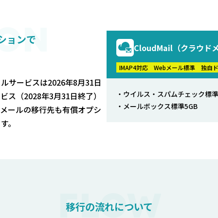
ON
ションで
CloudMail（クラウ
IMAP4対応
Webメール標準
独自
ールサービスは2026年8月31日
・ウイルス・スパムチェック標
ス（2028年3月31日終了）
・メールボックス標準5GB
。メールの移行先も有償オプシ
ます。
FLOW
移行の流れについて