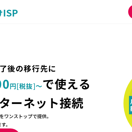
ISP
け
ら終了後の移行先に
00
で使える
円
[税抜]〜
ターネット接続
接続をワンストップで提供。
ます。