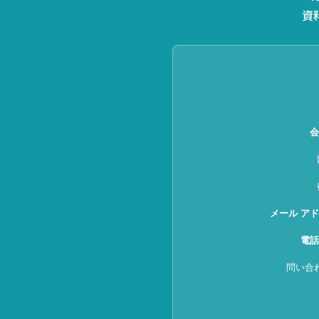
資
会
メール ア
電話
問い合